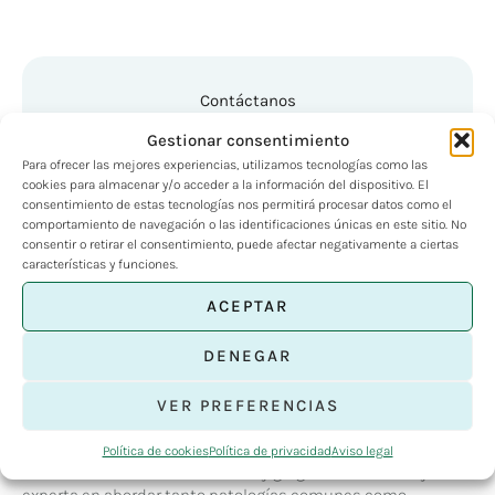
Contáctanos
Gestionar consentimiento
Biografía
Para ofrecer las mejores experiencias, utilizamos tecnologías como las
cookies para almacenar y/o acceder a la información del dispositivo. El
La Dra. Mariella Rebeca Anaya Sifuentes es una
especialista
consentimiento de estas tecnologías nos permitirá procesar datos como el
en Otorrinolaringología
con una destacada trayectoria
comportamiento de navegación o las identificaciones únicas en este sitio. No
académica y profesional. Se formó como especialista en
consentir o retirar el consentimiento, puede afectar negativamente a ciertas
Otorrinolaringología en el Hospital Universitario y Politécnico
características y funciones.
La Fe de Valencia, tras haber obtenido su licenciatura en
ACEPTAR
Medicina y Cirugía. Su carrera la ha llevado a ocupar puestos
relevantes en prestigiosos hospitales como el Hospital
Arnau de Villanova en Valencia y el Hospital Universitario de
DENEGAR
Torrejón de Ardoz en Madrid, donde fue responsable del
departamento de otoneurología.
VER PREFERENCIAS
Con una amplia experiencia en el diagnóstico y tratamiento
Política de cookies
Política de privacidad
Aviso legal
de enfermedades del oído, nariz y garganta, la Dra. Anaya es
experta en abordar tanto patologías comunes como