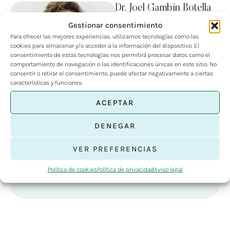
Dr. Joel Gambín Botella
El Dr. Joel Gambín Botella es
Gestionar consentimiento
un destacado especialista en
Para ofrecer las mejores experiencias, utilizamos tecnologías como las
Traumatología y Cirugía
by 
admin
12 de abril de 2021
cookies para almacenar y/o acceder a la información del dispositivo. El
Ortopédica, con una
consentimiento de estas tecnologías nos permitirá procesar datos como el
formación académica …
comportamiento de navegación o las identificaciones únicas en este sitio. No
consentir o retirar el consentimiento, puede afectar negativamente a ciertas
características y funciones.
ACEPTAR
DENEGAR
VER PREFERENCIAS
Política de cookies
Política de privacidad
Aviso legal
Featured Posts